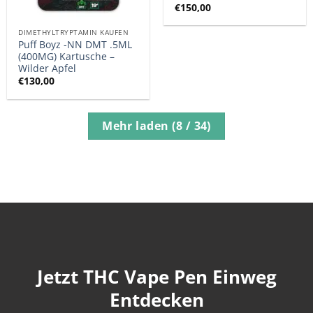
€
150,00
DIMETHYLTRYPTAMIN KAUFEN
Puff Boyz -NN DMT .5ML
(400MG) Kartusche –
Wilder Apfel
€
130,00
Mehr laden
(
8
/ 34)
Jetzt THC Vape Pen Einweg
Entdecken