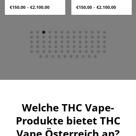
anne:
Preisspanne:
Preisspan
€
150,00
–
€
2.100,00
€
150,00
–
€
2.100,00
€150,00
€150,00
bis
bis
0
€2.100,00
€2.100,00
Welche THC Vape-
Produkte bietet THC
Vape Österreich an?