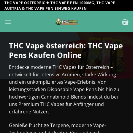
Zum
THC VAPE ÖSTERREICH: THC VAPE PEN 1000MG, THC VAPE
AUSTRIA & THC VAPE PEN EINWEG KAUFEN
Inhalt
springen
THC Vape österreich: THC Vape
Pens Kaufen Online
Entdecke moderne THC Vapes für Österreich –
entwickelt für intensive Aromen, starke Wirkung
und ein unkompliziertes Vape-Erlebnis. Von
leistungsstarken Disposable Vape Pens bis hin zu
hochwertigen Cannabinoid-Blends findest du bei
uns Premium THC Vapes für Anfänger und
erfahrene Nutzer.
Genieße fruchtige Terpene, moderne Vape-
Technologie und diskreten Versand nach