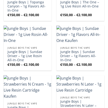
Jungle Boys | Topanga
Jungle Boys | The One –
Canyon – 1g Flavors All-
1g Live Resin All-In-One
In-One
Preisspanne:
Preisspan
€
150,00
–
€
2.100,00
€
150,00
–
€
2.100,00
€150,00
€150,00
bis
bis
€2.100,00
€2.100,00
JUNGLE BOYS THC VAPE
JUNGLE BOYS THC VAPE
Jungle Boys | Sundae
Jungle Boys | Sundae
Driver – 1g Live Rosin
Driver – 1g Flavors All-
All-In-One
In-One
Preisspanne:
Preisspan
€
150,00
–
€
2.100,00
€
150,00
–
€
2.100,00
€150,00
€150,00
bis
bis
€2.100,00
€2.100,00
JUNGLE BOYS THC VAPE
Jungle Boys |
JUNGLE BOYS THC VAPE
Strawberries N Later –
Jungle Boys |